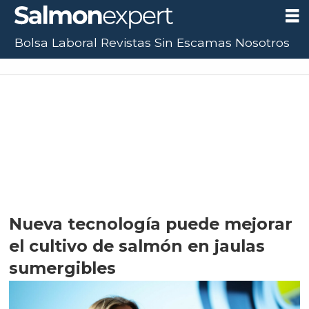
Bolsa Laboral
Revistas
Sin Escamas
Nosotros
UF:
$40.844,79
(0.00%)
UTM:
$71.649
(+0.20%)
Dólar:
$913,86
(+0.25%)
E
Nueva tecnología puede mejorar
el cultivo de salmón en jaulas
sumergibles