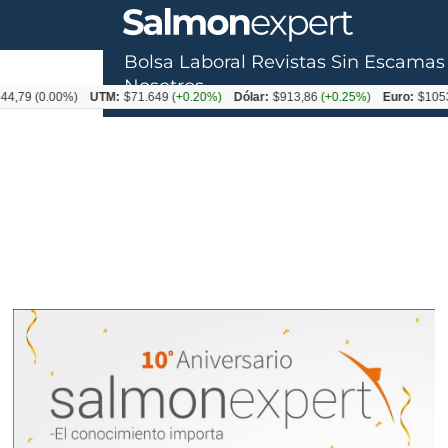
Bolsa Laboral
Revistas
Sin Escamas
Nosotros
0.00%)
UTM:
$71.649
(+0.20%)
Dólar:
$913,86
(+0.25%)
Euro:
$1053,08
(-0