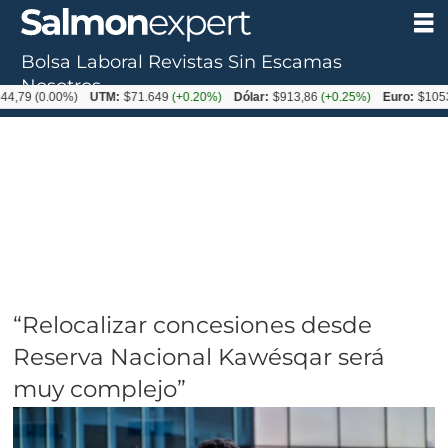
Bolsa Laboral
Revistas
Sin Escamas
Nosotros
0.00%)
UTM:
$71.649
(+0.20%)
Dólar:
$913,86
(+0.25%)
Euro:
$1053,08
(-
“Relocalizar concesiones desde
Reserva Nacional Kawésqar será
muy complejo”