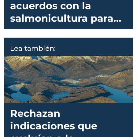
acuerdos con la
salmonicultura para
retiro desde áreas
protegidas
Lea también:
Rechazan
indicaciones que