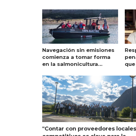
Navegación sin emisiones
Res
comienza a tomar forma
pena
en la salmonicultura
que 
chilena
sal
visi
"Contar con proveedores locale