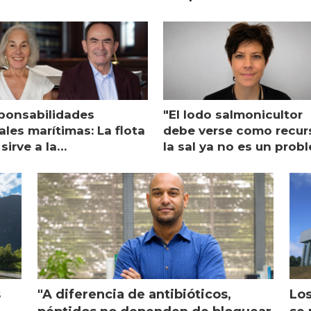
ponsabilidades
"El lodo salmonicultor
les marítimas: La flota
debe verse como recur
sirve a la
la sal ya no es un prob
monicultura entrega su
ón
s
"A diferencia de antibióticos,
Los