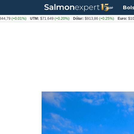
Bol
(+0.01%)
UTM:
$71.649
(+0.20%)
Dólar:
$913,86
(+0.25%)
Euro:
$1053,08
(