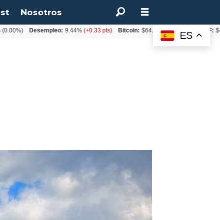
st
Nosotros
%)
Desempleo:
9.44%
(+0.33 pts)
Bitcoin:
$64.600,08
(+2.93%)
UF:
$40.844
ES