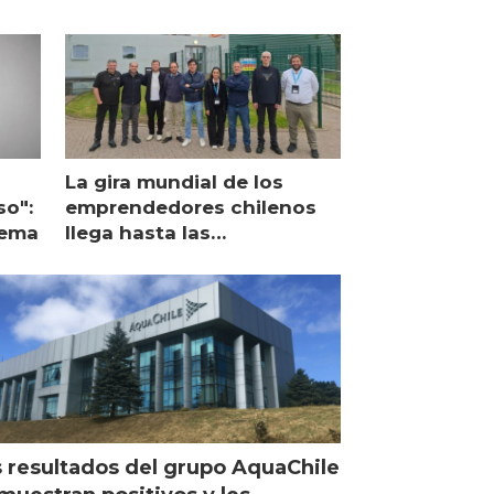
La gira mundial de los
so":
emprendedores chilenos
lema
llega hasta las
operaciones de Mowi en
Escocia
 resultados del grupo AquaChile