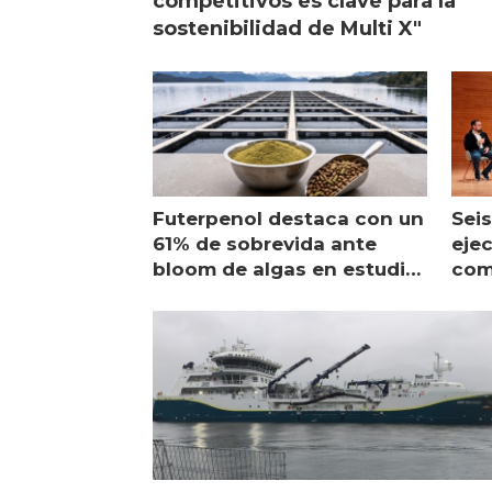
competitivos es clave para la
sostenibilidad de Multi X"
Futerpenol destaca con un
Seis
61% de sobrevida ante
ejec
bloom de algas en estudio
com
de campo
sal