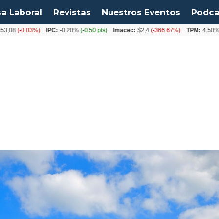
sa Laboral
Revistas
Nuestros Eventos
Podca
-0.03%)
IPC:
-0.20%
(-0.50 pts)
Imacec:
$2,4
(-366.67%)
TPM:
4.50%
(0.00