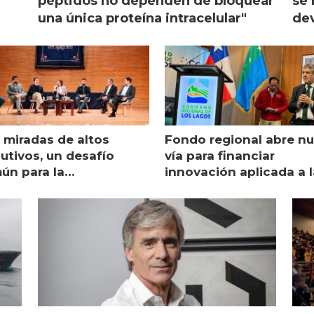
péptidos no dependen de bloquear
se 
una única proteína intracelular"
dev
 miradas de altos
Fondo regional abre n
utivos, un desafío
vía para financiar
ún para la
innovación aplicada a l
monicultura chilena
salmonicultura