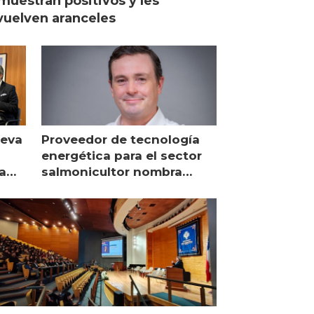
muestran positivos y les
uelven aranceles
ueva
Proveedor de tecnología
energética para el sector
a
salmonicultor nombra
managing director en Chile