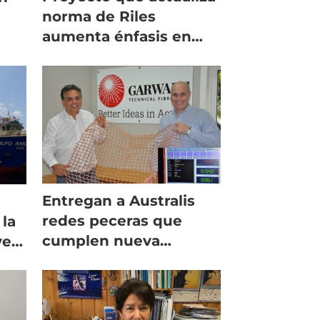
norma de Riles
aumenta énfasis en
protección de
estuarios
Entregan a Australis
redes peceras que
 la
cumplen nueva
ves
normativa de
Subpesca