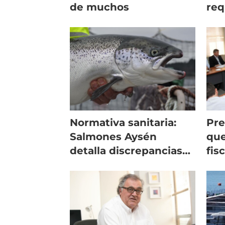
de muchos
req
par
Eur
Normativa sanitaria:
Pre
Salmones Aysén
que
detalla discrepancias
fis
con Subpesca
nor
acu