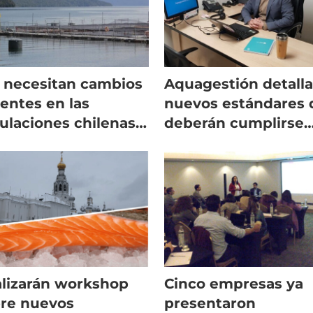
 necesitan cambios
Aquagestión detall
entes en las
nuevos estándares 
ulaciones chilenas
deberán cumplirse
a el control
para inocuidad
cuado de SRS”
alimentaria
lizarán workshop
Cinco empresas ya
re nuevos
presentaron