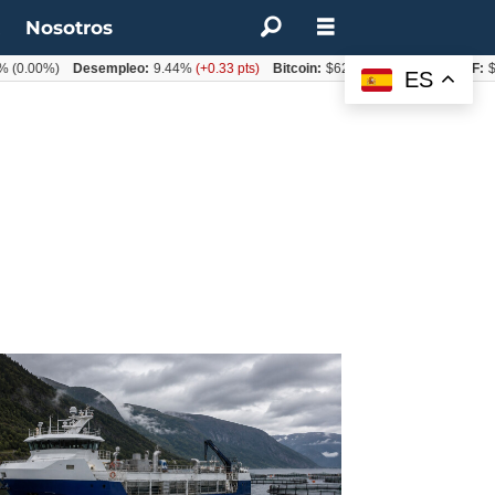
t
Nosotros
%)
Desempleo:
9.44%
(+0.33 pts)
Bitcoin:
$62.760,11
(-1.74%)
UF:
$40.844,
ES