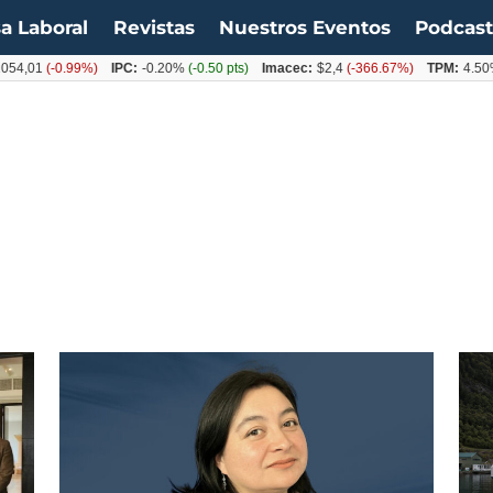
a Laboral
Revistas
Nuestros Eventos
Podcas
-0.99%)
IPC:
-0.20%
(-0.50 pts)
Imacec:
$2,4
(-366.67%)
TPM:
4.50%
(0.00