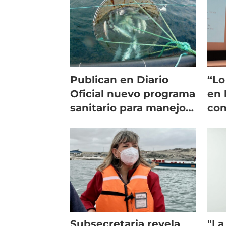
Publican en Diario
“Lo
Oficial nuevo programa
en 
sanitario para manejo
con
de mortalidades de
de 
salmón
Subsecretaria revela
"La