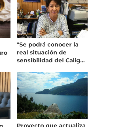
"Se podrá conocer la
real situación de
uro
sensibilidad del Caligus
a los antiparasitarios"
Proyecto que actualiza
n