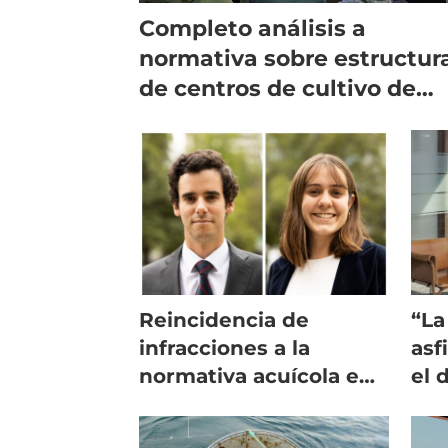
Completo análisis a
normativa sobre estructur
de centros de cultivo de
salmón
Reincidencia de
“La
infracciones a la
asf
normativa acuícola en
el 
la jurisprudencia
sal
chi