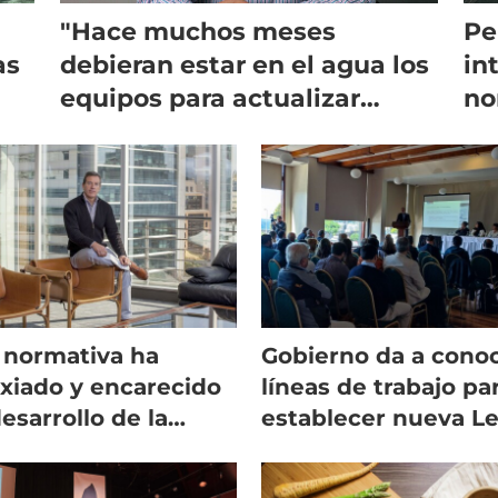
"Hace muchos meses
Pe
as
debieran estar en el agua los
in
equipos para actualizar
no
mediciones ambientales"
es
 normativa ha
Gobierno da a cono
ixiado y encarecido
líneas de trabajo pa
desarrollo de la
establecer nueva L
monicultura
de Acuicultura
lena”