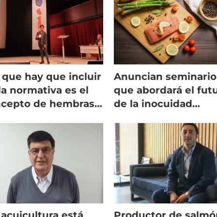
 que hay que incluir
Anuncian seminario
la normativa es el
que abordará el fut
cepto de hembras
de la inocuidad
Caligus”
alimentaria
 acuicultura está
Productor de salmó