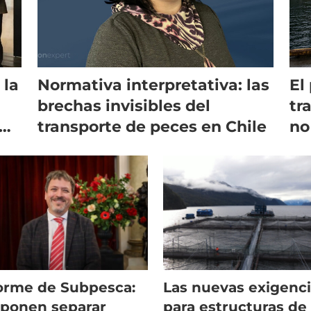
 la
Normativa interpretativa: las
El
brechas invisibles del
tr
transporte de peces en Chile
no
re
orme de Subpesca:
Las nuevas exigenc
ponen separar
para estructuras de