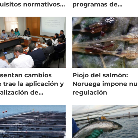
uisitos normativos
programas de
a mercado
mejoramiento gené
oasiático
sentan cambios
Piojo del salmón:
 trae la aplicación y
Noruega impone nu
calización de
regulación
mativa de
icultura vigente