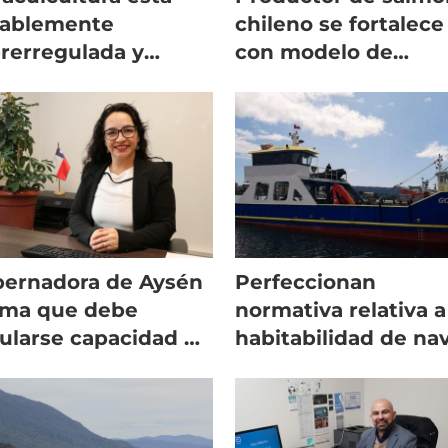
tablemente
chileno se fortalece
rerregulada y
con modelo de
ortando alza de
cumplimiento
tos"
normativo
ernadora de Aysén
Perfeccionan
rma que debe
normativa relativa a
ularse capacidad de
habitabilidad de na
ga salmonicultora
menores acuícolas