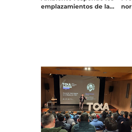
emplazamientos de la
no
industria
sal
salmonicultora
mit