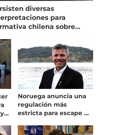
rsisten diversas
terpretaciones para
rmativa chilena sobre
tructuras acuícolas
Noruega anuncia una
cer
regulación más
ra
estricta para escape de
ey
peces