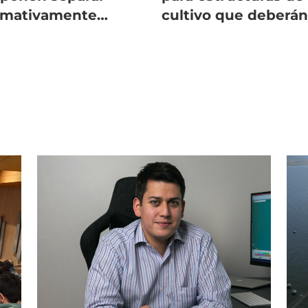
rmativamente
cultivo que deberá
monicultura y
cumplir las
ilicultura
salmonicultoras