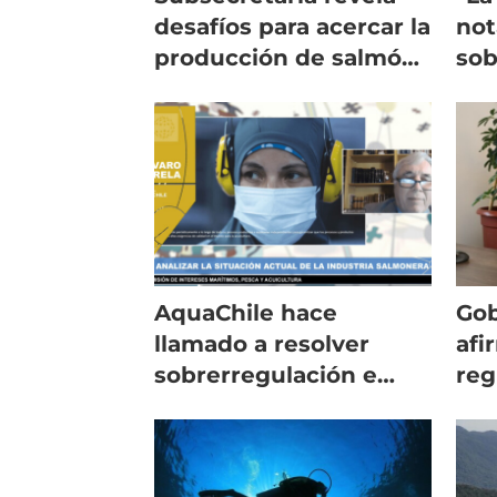
desafíos para acercar la
no
producción de salmón
sob
a los chilenos
sop
cos
AquaChile hace
Gob
llamado a resolver
afi
sobrerregulación e
reg
incerteza jurídica
car