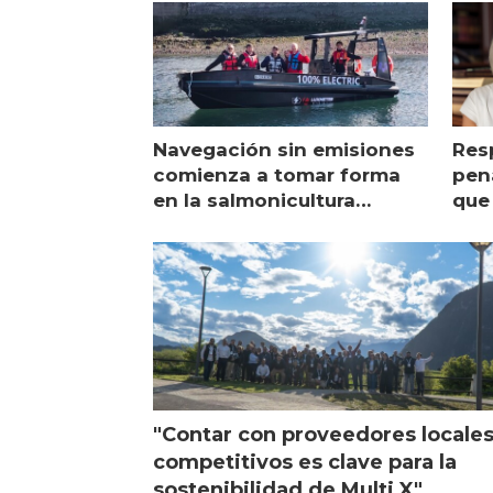
Navegación sin emisiones
Res
comienza a tomar forma
pena
en la salmonicultura
que 
chilena
sal
visi
"Contar con proveedores locale
competitivos es clave para la
sostenibilidad de Multi X"