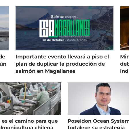
es
golpean al salmón
de
Importante evento llevará a piso el
Min
gún
plan de duplicar la producción de
det
salmón en Magallanes
ind
 es el camino para que
Poseidon Ocean Syste
almonicultura chilena
fortalece su estrategia