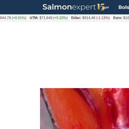
Bols
+0.01%)
UTM:
$71.649
(+0.20%)
Dólar:
$914,46
(-1.13%)
Euro:
$1054,01
(-