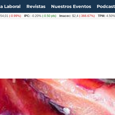
a Laboral
Revistas
Nuestros Eventos
Podcas
0.99%)
IPC:
-0.20%
(-0.50 pts)
Imacec:
$2,4
(-366.67%)
TPM:
4.50%
(0.00%