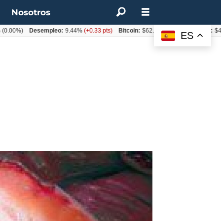
t
Nosotros
)
Desempleo:
9.44%
(+0.33 pts)
Bitcoin:
$62.760,11
(-1.74%)
UF:
$40.844,7
ES