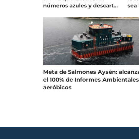
números azules y descarta
sea 
vender la empresa
más
Meta de Salmones Aysén: alcanz
el 100% de Informes Ambientale
aeróbicos