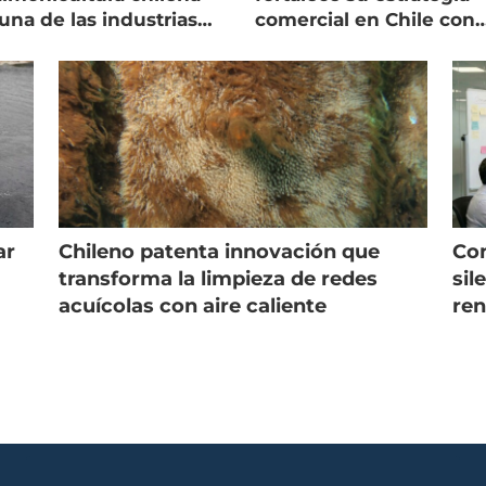
una de las industrias
comercial en Chile con
 seguras
nuevo gerente
ar
Chileno patenta innovación que
Con
s
transforma la limpieza de redes
sil
acuícolas con aire caliente
ren