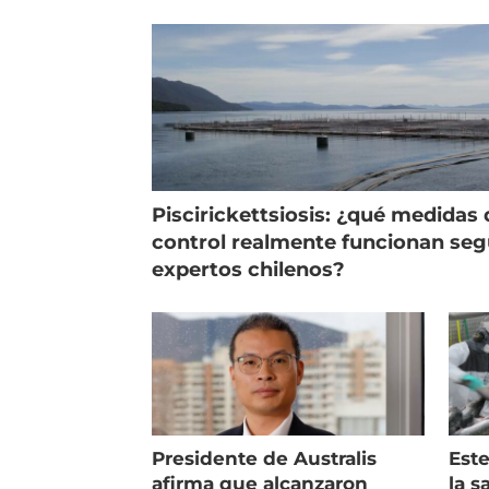
indicadores
pec
Piscirickettsiosis: ¿qué medidas 
control realmente funcionan se
expertos chilenos?
Presidente de Australis
Este
afirma que alcanzaron
la s