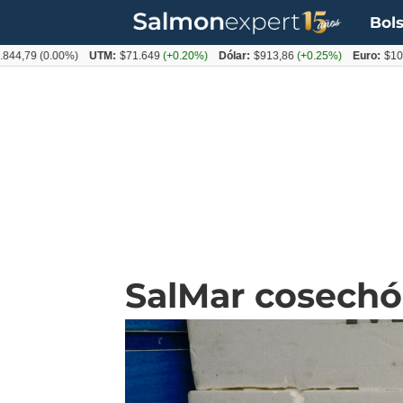
Bols
9
(0.00%)
UTM:
$71.649
(+0.20%)
Dólar:
$913,86
(+0.25%)
Euro:
$1053,08
SalMar cosechó