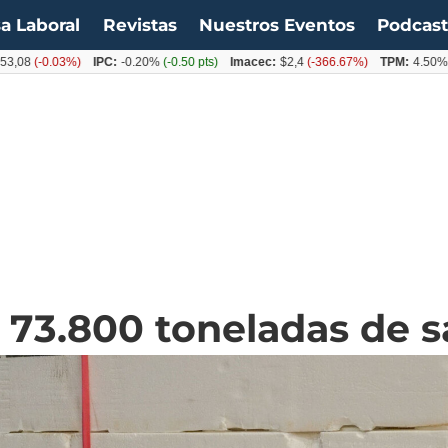
a Laboral
Revistas
Nuestros Eventos
Podcas
(-0.03%)
IPC:
-0.20%
(-0.50 pts)
Imacec:
$2,4
(-366.67%)
TPM:
4.50%
(0.00
 73.800 toneladas de s