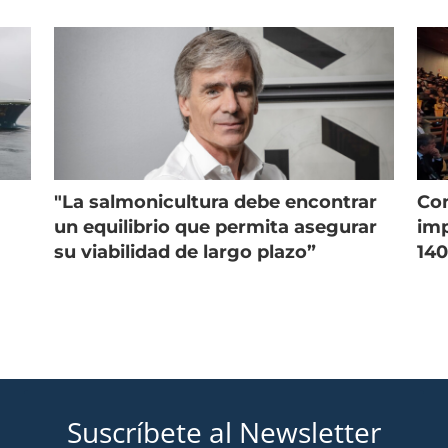
onicultura chilena
salmonicultura
"La salmonicultura debe encontrar
Con
un equilibrio que permita asegurar
imp
su viabilidad de largo plazo”
140
Suscríbete al Newsletter