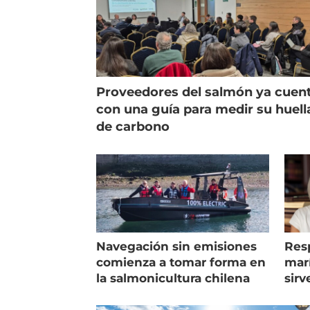
Proveedores del salmón ya cuen
con una guía para medir su huell
de carbono
Navegación sin emisiones
Res
comienza a tomar forma en
marí
la salmonicultura chilena
sirv
entr