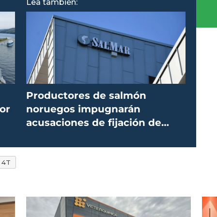
Lea también:
Productores de salmón
or
noruegos impugnarán
acusaciones de fijación de
precios de la UE
4T