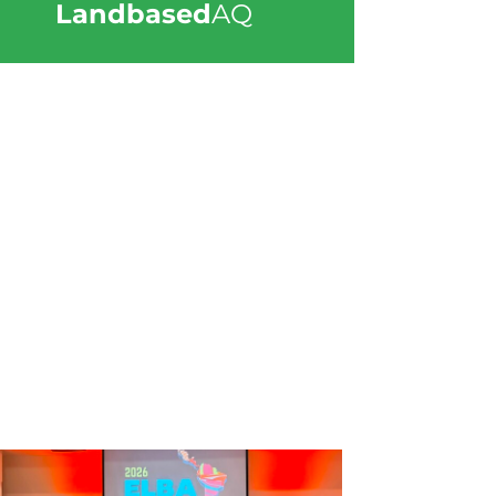
Landbased
AQ