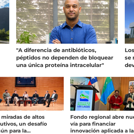
"A diferencia de antibióticos,
Los
péptidos no dependen de bloquear
se 
una única proteína intracelular"
dev
 miradas de altos
Fondo regional abre nu
utivos, un desafío
vía para financiar
ún para la
innovación aplicada a la