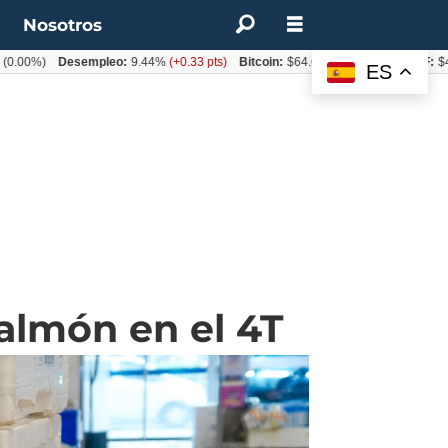
t
Nosotros
%)
Desempleo:
9.44%
(+0.33 pts)
Bitcoin:
$64.600,08
(+2.93%)
UF:
$40.844
ES
almón en el 4T