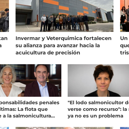
tan
Invermar y Veterquimica fortalecen
Un 
a
su alianza para avanzar hacia la
que
acuicultura de precisión
tri
ponsabilidades penales
"El lodo salmonicultor 
timas: La flota que
verse como recurso": la 
e a la salmonicultura
ya no es un problema
ega su visión