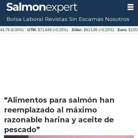
Bolsa Laboral
Revistas
Sin Escamas
Nosotros
.00%)
UTM:
$71.649
(+0.20%)
Dólar:
$913,86
(+0.25%)
Euro:
$1053,08
(-0.
“Alimentos para salmón han
reemplazado al máximo
razonable harina y aceite de
pescado”