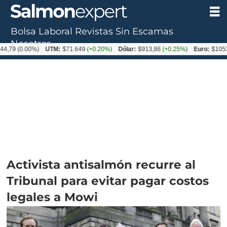
Bolsa Laboral
Revistas
Sin Escamas
Nosotros
.00%)
UTM:
$71.649
(+0.20%)
Dólar:
$913,86
(+0.25%)
Euro:
$1053,08
(-0.
Activista antisalmón recurre al
Tribunal para evitar pagar costos
legales a Mowi