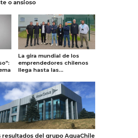
ste o ansioso
La gira mundial de los
so":
emprendedores chilenos
lema
llega hasta las
operaciones de Mowi en
Escocia
 resultados del grupo AquaChile