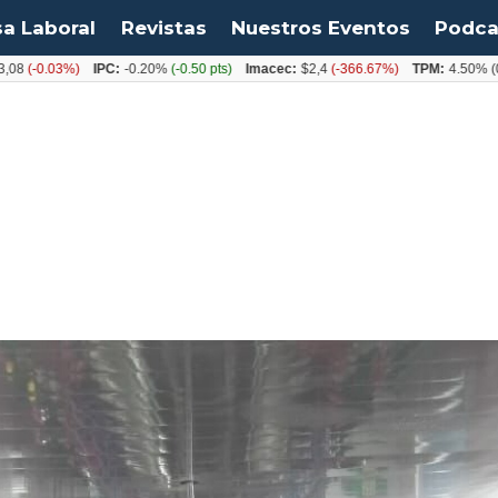
sa Laboral
Revistas
Nuestros Eventos
Podca
0.03%)
IPC:
-0.20%
(-0.50 pts)
Imacec:
$2,4
(-366.67%)
TPM:
4.50%
(0.00%