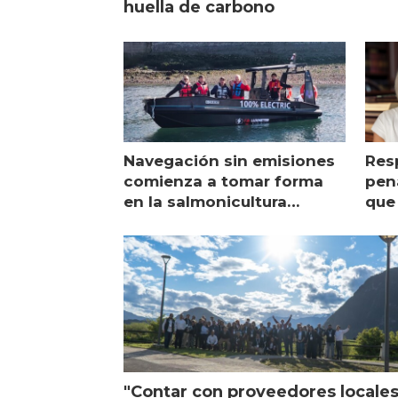
huella de carbono
Navegación sin emisiones
Res
comienza a tomar forma
pena
en la salmonicultura
que 
chilena
sal
visi
"Contar con proveedores locale