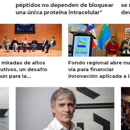
péptidos no dependen de bloquear
se 
una única proteína intracelular"
dev
 miradas de altos
Fondo regional abre n
utivos, un desafío
vía para financiar
ún para la
innovación aplicada a l
monicultura chilena
salmonicultura