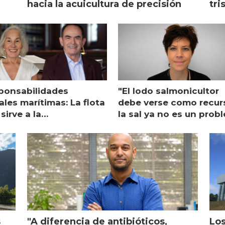
hacia la acuicultura de precisión
tri
ponsabilidades
"El lodo salmonicultor
les marítimas: La flota
debe verse como recur
sirve a la
la sal ya no es un prob
monicultura entrega su
ón
s
"A diferencia de antibióticos,
Los