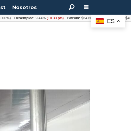
st
Nosotros
)
Desempleo:
9.44%
(+0.33 pts)
Bitcoin:
$64.600,08
(+2.93%)
UF:
$40.844,
ES