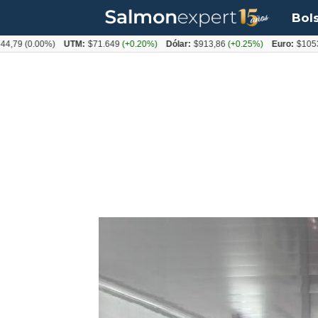
Bol
(0.00%)
UTM:
$71.649
(+0.20%)
Dólar:
$913,86
(+0.25%)
Euro:
$1053,08
(-