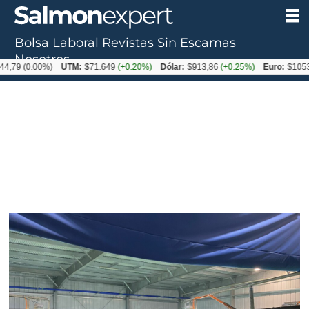
Bolsa Laboral
Revistas
Sin Escamas
Nosotros
.00%)
UTM:
$71.649
(+0.20%)
Dólar:
$913,86
(+0.25%)
Euro:
$1053,08
(-0.