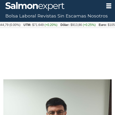
Bolsa Laboral
Revistas
Sin Escamas
Nosotros
.00%)
UTM:
$71.649
(+0.20%)
Dólar:
$913,86
(+0.25%)
Euro:
$1053,08
(-0