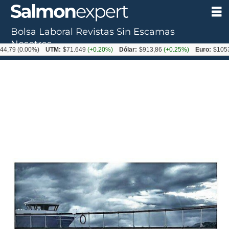
Bolsa Laboral
Revistas
Sin Escamas
Nosotros
.00%)
UTM:
$71.649
(+0.20%)
Dólar:
$913,86
(+0.25%)
Euro:
$1053,08
(-0