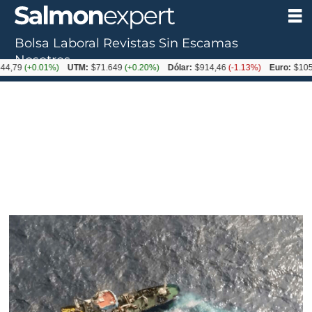
Bolsa Laboral
Revistas
Sin Escamas
Nosotros
+0.01%)
UTM:
$71.649
(+0.20%)
Dólar:
$914,46
(-1.13%)
Euro:
$1054,01
(-