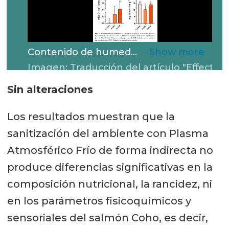
Contenido de humedad, grasa, oxidación lipídica y TVB-N de las muestras tratadas y control.
Imagen: Traducción del artículo "Effect of indirect application of cold atmospheric plasma on moisture, fat, lipid oxidation, TVB-N, texture, color and sensory parameters of Coho salmon fillet (Oncorhynchus kisutch)"
Sin alteraciones
Los resultados muestran que la
sanitización del ambiente con Plasma
Atmosférico Frío de forma indirecta no
produce diferencias significativas en la
composición nutricional, la rancidez, ni
en los parámetros fisicoquímicos y
sensoriales del salmón Coho, es decir,