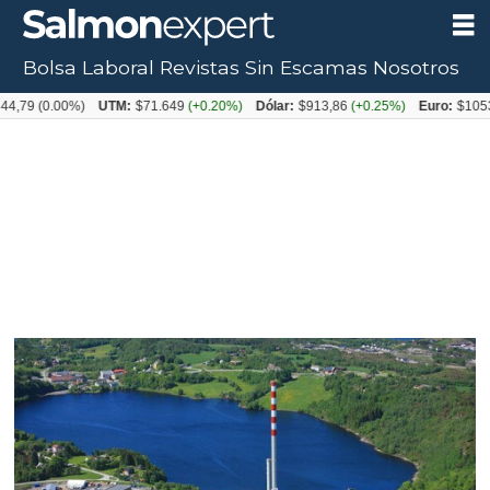
Bolsa Laboral
Revistas
Sin Escamas
Nosotros
00%)
UTM:
$71.649
(+0.20%)
Dólar:
$913,86
(+0.25%)
Euro:
$1053,08
(-0.