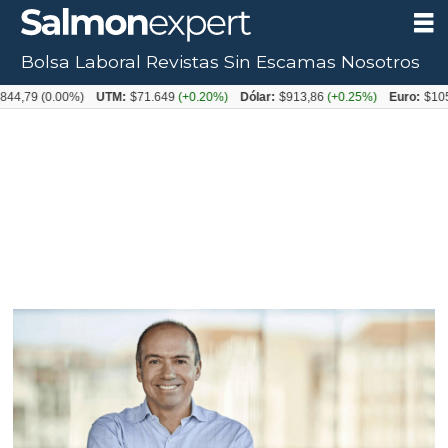
Bolsa Laboral
Revistas
Sin Escamas
Nosotros
(0.00%)
UTM:
$71.649
(+0.20%)
Dólar:
$913,86
(+0.25%)
Euro:
$1053,08
(