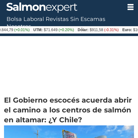
Bolsa Laboral
Revistas
Sin Escamas
Nosotros
79
(+0.01%)
UTM:
$71.649
(+0.20%)
Dólar:
$911,58
(-0.31%)
Euro:
$1053,3
El Gobierno escocés acuerda abrir
el camino a los centros de salmón
en altamar: ¿Y Chile?