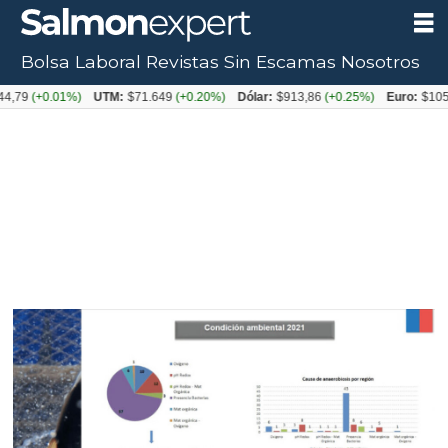
Bolsa Laboral
Revistas
Sin Escamas
Nosotros
+0.01%)
UTM:
$71.649
(+0.20%)
Dólar:
$913,86
(+0.25%)
Euro:
$1053,08
(-