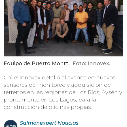
Equipo de Puerto Montt.
Foto: Innovex.
Chile: Innovex detalló el avance en nuevos
sensores de monitoreo y adquisición de
terrenos en las regiones de Los Ríos, Aysén y
prontamente en Los Lagos, para la
construcción de oficinas propias.
Salmonexpert
Noticias