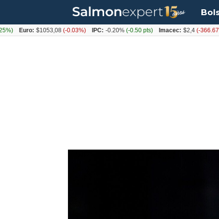
Bol
Euro:
$1053,08
(-0.03%)
IPC:
-0.20%
(-0.50 pts)
Imacec:
$2,4
(-366.67%)
T