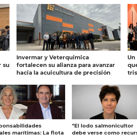
Invermar y Veterquimica
Un 
r su
fortalecen su alianza para avanzar
que
hacia la acuicultura de precisión
tri
ponsabilidades
"El lodo salmonicultor
les marítimas: La flota
debe verse como recur