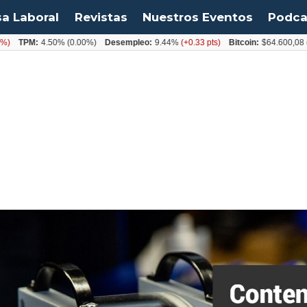
sa Laboral
Revistas
Nuestros Eventos
Podca
PM:
4.50%
(0.00%)
Desempleo:
9.44%
(+0.33 pts)
Bitcoin:
$64.600,08
(+2.93