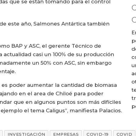
as que se están tomando para el control
de este año, Salmones Antártica también
E
p
como BAP y ASC, el gerente Técnico de
d
a actualidad casi un 100% de su producción
c
ximadamente un 50% con ASC, sin embargo
u
ntaje.
a
o
C es poder aumentar la cantidad de biomasa
t
bajando en el area de Chiloé para poder
t
ándar que en algunos puntos son más difíciles
p
ejemplo el tema Caligus”, manifiesta Palacios.
INVESTIGACIÓN
EMPRESAS
COVID-19
COVID