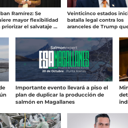
eban Ramírez: Se
Veinticinco estados inic
iere mayor flexibilidad
batalla legal contra los
 priorizar el salvataje de
aranceles de Trump qu
es
golpean al salmón
de
Importante evento llevará a piso el
Min
gún
plan de duplicar la producción de
det
salmón en Magallanes
ind