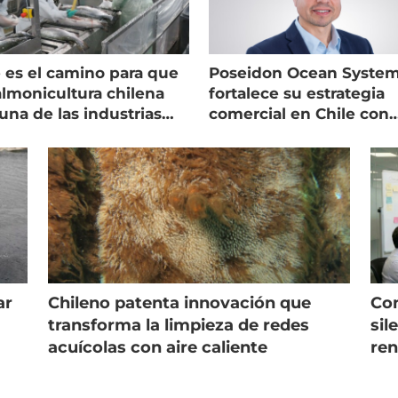
 es el camino para que
Poseidon Ocean Syste
almonicultura chilena
fortalece su estrategia
una de las industrias
comercial en Chile con
 seguras
nuevo gerente
ar
Chileno patenta innovación que
Con
s
transforma la limpieza de redes
sil
acuícolas con aire caliente
ren