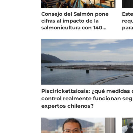
Consejo del Salmón pone
Est
cifras al impacto de la
requ
salmonicultura con 140
para
indicadores
pec
Piscirickettsiosis: ¿qué medidas 
control realmente funcionan se
expertos chilenos?