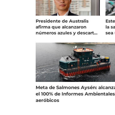
Presidente de Australis
Este
afirma que alcanzaron
la s
números azules y descarta
sea 
vender la empresa
más
Meta de Salmones Aysén: alcanz
el 100% de Informes Ambientale
aeróbicos