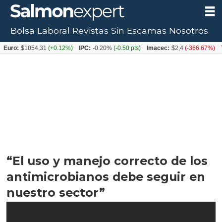
Bolsa Laboral
Revistas
Sin Escamas
Nosotros
$1054,31
(+0.12%)
IPC:
-0.20%
(-0.50 pts)
Imacec:
$2,4
(-366.67%)
TPM:
4.
“El uso y manejo correcto de los
antimicrobianos debe seguir en
nuestro sector”