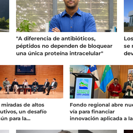
"A diferencia de antibióticos,
Los
péptidos no dependen de bloquear
se 
una única proteína intracelular"
dev
 miradas de altos
Fondo regional abre nu
utivos, un desafío
vía para financiar
ún para la
innovación aplicada a la
onicultura chilena
salmonicultura