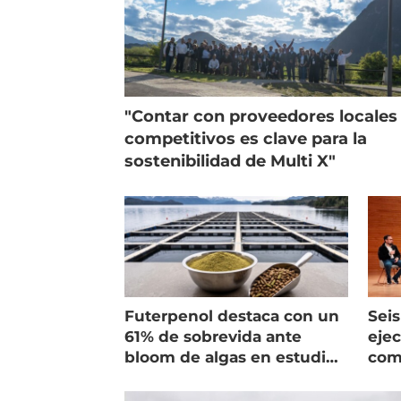
"Contar con proveedores locales
competitivos es clave para la
sostenibilidad de Multi X"
Futerpenol destaca con un
Seis
61% de sobrevida ante
ejec
bloom de algas en estudio
com
de campo
salm