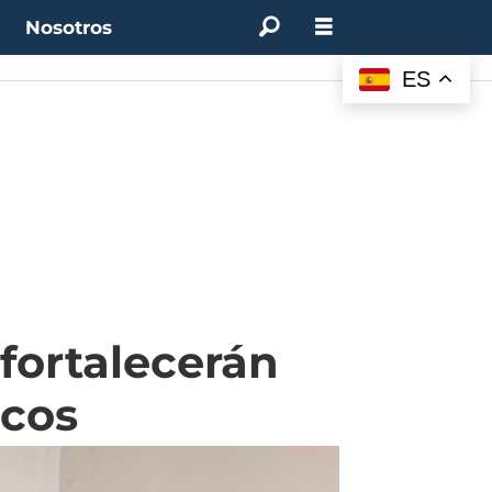
t
Nosotros
ES
fortalecerán
icos