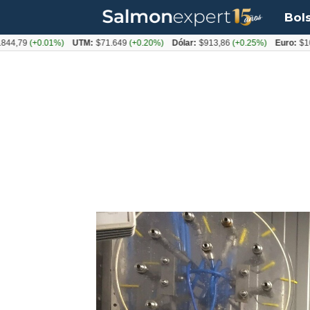
Bol
(+0.01%)
UTM:
$71.649
(+0.20%)
Dólar:
$913,86
(+0.25%)
Euro:
$1053,08
(