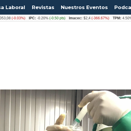
sa Laboral
Revistas
Nuestros Eventos
Podca
-0.03%)
IPC:
-0.20%
(-0.50 pts)
Imacec:
$2,4
(-366.67%)
TPM:
4.50%
(0.00