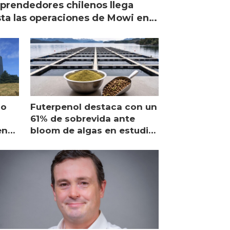
rendedores chilenos llega
ta las operaciones de Mowi en
ocia
po
Futerpenol destaca con un
61% de sobrevida ante
en
bloom de algas en estudio
de campo