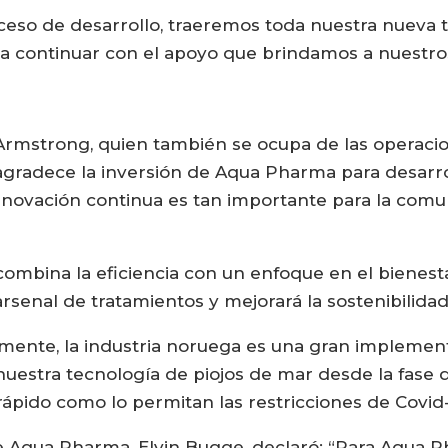
so de desarrollo, traeremos toda nuestra nueva t
ara continuar con el apoyo que brindamos a nuestros
n Armstrong, quien también se ocupa de las opera
agradece la inversión de Aqua Pharma para desarro
 innovación continua es tan importante para la comu
ombina la eficiencia con un enfoque en el bienest
arsenal de tratamientos y mejorará la sostenibilidad
lmente, la industria noruega es una gran implement
uestra tecnología de piojos de mar desde la fase 
rápido como lo permitan las restricciones de Covid-
de Aqua Pharma, Elvin Bugge, declaró: “Para Aqua P