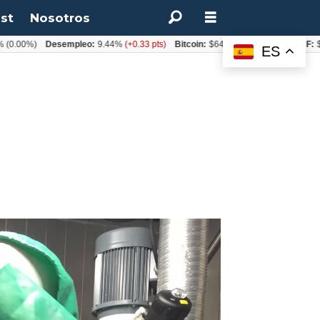
st
Nosotros
%)
Desempleo:
9.44%
(+0.33 pts)
Bitcoin:
$64.600,08
(+2.93%)
UF:
$40.844
ES