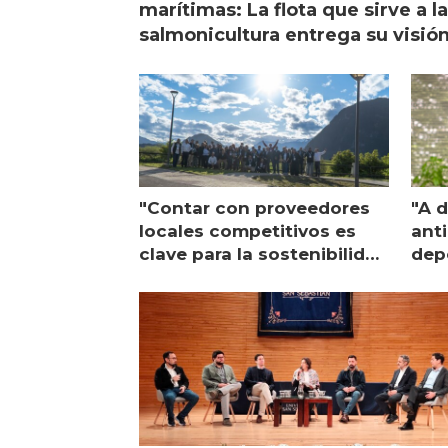
marítimas: La flota que sirve a l
salmonicultura entrega su visió
"Contar con proveedores
"A d
locales competitivos es
ant
clave para la sostenibilidad
dep
de Multi X"
únic