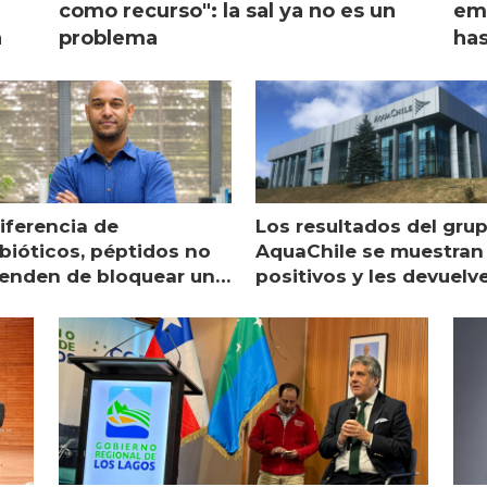
a
como recurso": la sal ya no es un
emp
n
problema
has
Esc
iferencia de
Los resultados del gru
ibióticos, péptidos no
AquaChile se muestran
enden de bloquear una
positivos y les devuelv
a proteína intracelular"
aranceles