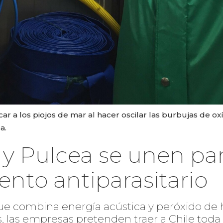
car a los piojos de mar al hacer oscilar las burbujas de o
a.
 Pulcea se unen para
nto antiparasitario
e combina energía acústica y peróxido de 
 las empresas pretenden traer a Chile toda 