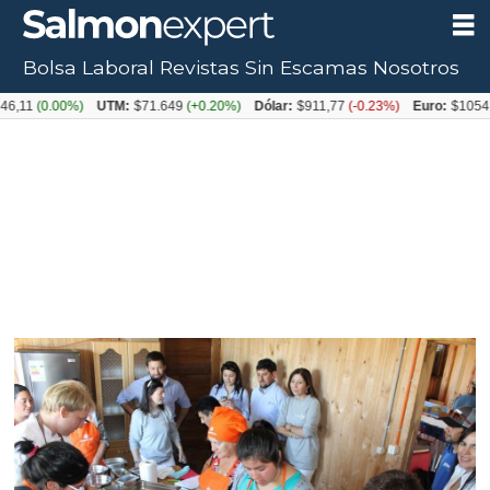
Bolsa Laboral
Revistas
Sin Escamas
Nosotros
0.00%)
UTM:
$71.649
(+0.20%)
Dólar:
$911,77
(-0.23%)
Euro:
$1054,31
(+0