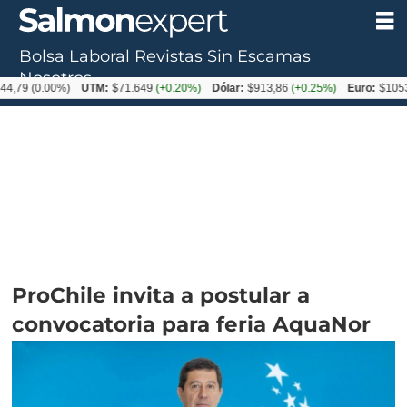
Bolsa Laboral
Revistas
Sin Escamas
Nosotros
0.00%)
UTM:
$71.649
(+0.20%)
Dólar:
$913,86
(+0.25%)
Euro:
$1053,08
(-0
ProChile invita a postular a
convocatoria para feria AquaNor