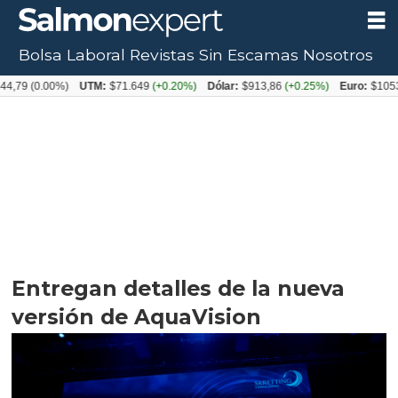
Bolsa Laboral
Revistas
Sin Escamas
Nosotros
0.00%)
UTM:
$71.649
(+0.20%)
Dólar:
$913,86
(+0.25%)
Euro:
$1053,08
(-0
Entregan detalles de la nueva
versión de AquaVision