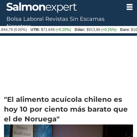
Bolsa Laboral
Revistas
Sin Escamas
Nosotros
(0.00%)
UTM:
$71.649
(+0.20%)
Dólar:
$913,86
(+0.25%)
Euro:
$1053,08
(-
"El alimento acuícola chileno es
hoy 10 por ciento más barato que
el de Noruega"