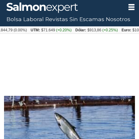
Bolsa Laboral
Revistas
Sin Escamas
Nosotros
9
(0.00%)
UTM:
$71.649
(+0.20%)
Dólar:
$913,86
(+0.25%)
Euro:
$1053,08
(