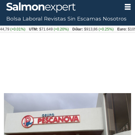
Bolsa Laboral
Revistas
Sin Escamas
Nosotros
+0.01%)
UTM:
$71.649
(+0.20%)
Dólar:
$913,86
(+0.25%)
Euro:
$1053,08
(