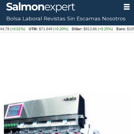
Bolsa Laboral
Revistas
Sin Escamas
Nosotros
+0.01%)
UTM:
$71.649
(+0.20%)
Dólar:
$913,86
(+0.25%)
Euro:
$1053,08
(