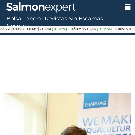
Bolsa Laboral
Revistas
Sin Escamas
Nosotros
0.00%)
UTM:
$71.649
(+0.20%)
Dólar:
$913,86
(+0.25%)
Euro:
$1053,08
(-