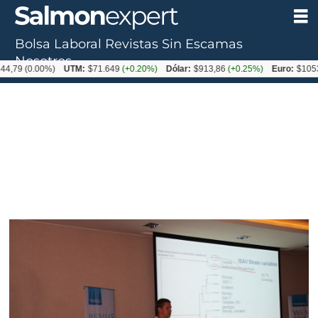
Bolsa Laboral
Revistas
Sin Escamas
Nosotros
0.00%)
UTM:
$71.649
(+0.20%)
Dólar:
$913,86
(+0.25%)
Euro:
$1053,08
(-