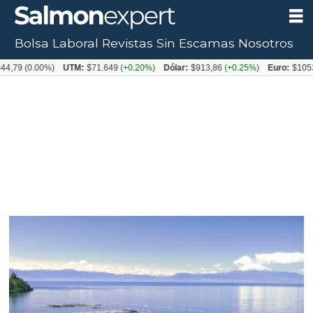
Bolsa Laboral
Revistas
Sin Escamas
Nosotros
(0.00%)
UTM:
$71.649
(+0.20%)
Dólar:
$913,86
(+0.25%)
Euro:
$1053,08
(-