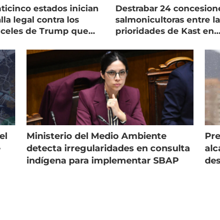
ticinco estados inician
Destrabar 24 concesion
lla legal contra los
salmonicultoras entre l
nceles de Trump que
prioridades de Kast en
pean al salmón
Magallanes
el
Ministerio del Medio Ambiente
Pre
e
detecta irregularidades en consulta
alc
indígena para implementar SBAP
des