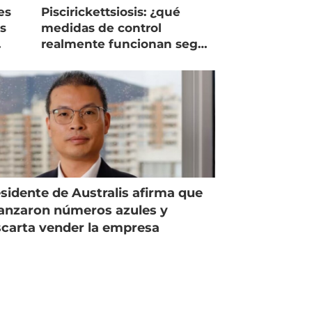
es
Piscirickettsiosis: ¿qué
as
medidas de control
realmente funcionan según
expertos chilenos?
sidente de Australis afirma que
anzaron números azules y
carta vender la empresa