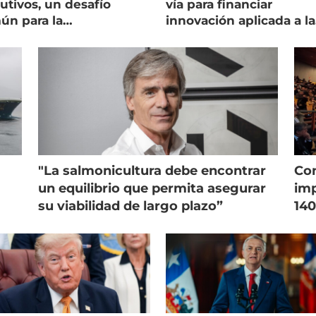
utivos, un desafío
vía para financiar
ún para la
innovación aplicada a la
onicultura chilena
salmonicultura
"La salmonicultura debe encontrar
Con
un equilibrio que permita asegurar
imp
su viabilidad de largo plazo”
140