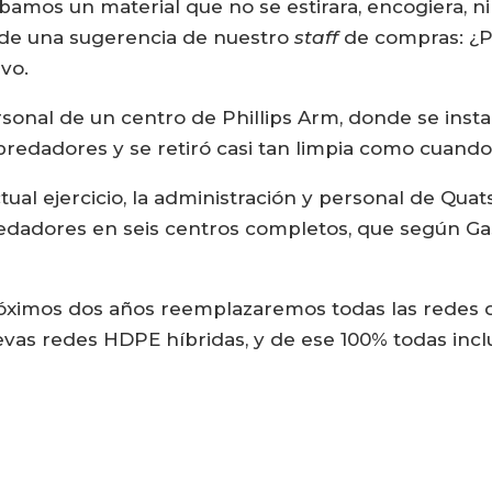
mos un material que no se estirara, encogiera, ni 
s de una sugerencia de nuestro
staff
de compras: ¿P
ivo.
sonal de un centro de Phillips Arm, donde se insta
epredadores y se retiró casi tan limpia como cuando 
tual ejercicio, la administración y personal de Qua
predadores en seis centros completos, que según G
róximos dos años reemplazaremos todas las redes de
vas redes HDPE híbridas, y de ese 100% todas inclu