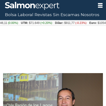
Bolsa Laboral
Revistas
Sin Escamas
Nosotros
0.00%)
UTM:
$71.649
(+0.20%)
Dólar:
$911,77
(-0.23%)
Euro:
$1054,31
(+0