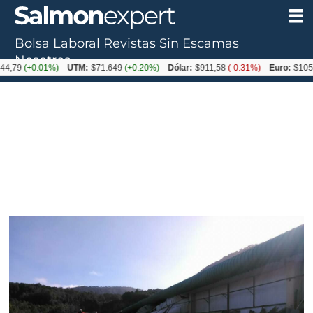
Bolsa Laboral
Revistas
Sin Escamas
Nosotros
+0.01%)
UTM:
$71.649
(+0.20%)
Dólar:
$911,58
(-0.31%)
Euro:
$1053,36
(-