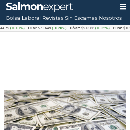
Bolsa Laboral
Revistas
Sin Escamas
Nosotros
9
(+0.01%)
UTM:
$71.649
(+0.20%)
Dólar:
$913,86
(+0.25%)
Euro:
$1053,08