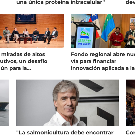
una única proteína intracelular"
dev
 miradas de altos
Fondo regional abre nu
utivos, un desafío
vía para financiar
ún para la
innovación aplicada a la
onicultura chilena
salmonicultura
"La salmonicultura debe encontrar
Con