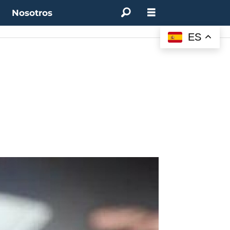
t
Nosotros
:
4.50%
(0.00%)
Desempleo:
9.44%
(+0.33 pts)
Bitcoin:
$64.600,08
(+2.93%)
ES