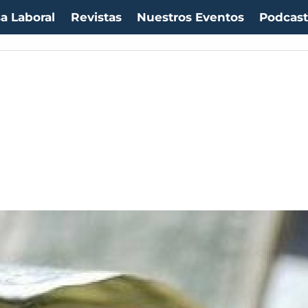
a Laboral
Revistas
Nuestros Eventos
Podcas
uro:
$1053,08
(-0.03%)
IPC:
-0.20%
(-0.50 pts)
Imacec:
$2,4
(-366.67%)
TPM