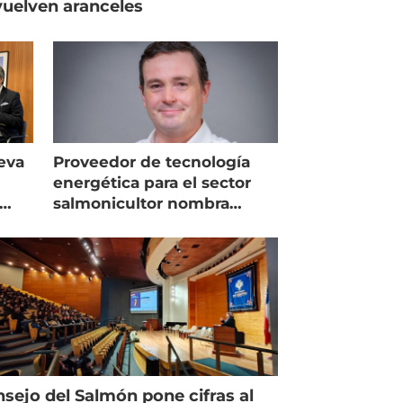
uelven aranceles
eva
Proveedor de tecnología
energética para el sector
salmonicultor nombra
managing director en Chile
sejo del Salmón pone cifras al