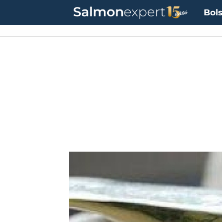
Bols
UF:
$40.844,79
(0.00%)
UTM:
$71.649
(+0.20%)
Dólar:
$913,86
(+0.25%)
E