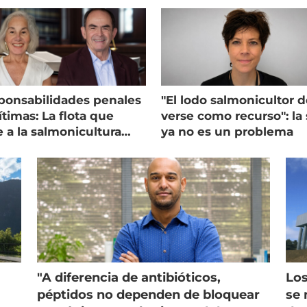
ponsabilidades penales
"El lodo salmonicultor 
timas: La flota que
verse como recurso": la 
e a la salmonicultura
ya no es un problema
ega su visión
"A diferencia de antibióticos,
Los
péptidos no dependen de bloquear
se 