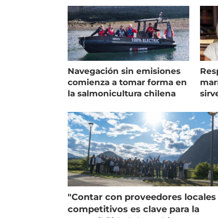
Navegación sin emisiones
Res
comienza a tomar forma en
marí
la salmonicultura chilena
sirv
entr
"Contar con proveedores locales
competitivos es clave para la