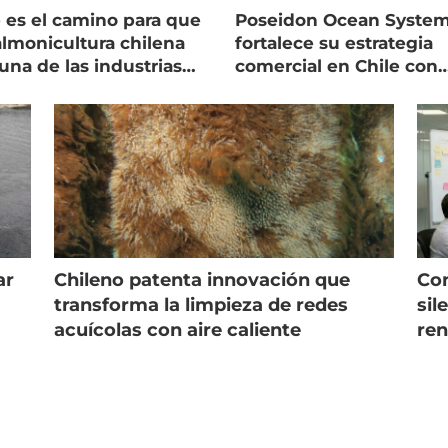
 es el camino para que
Poseidon Ocean Syste
almonicultura chilena
fortalece su estrategia
una de las industrias
comercial en Chile con
 seguras
nuevo gerente
ar
Chileno patenta innovación que
Con
s
transforma la limpieza de redes
sil
acuícolas con aire caliente
ren