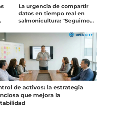
ms
La urgencia de compartir
datos en tiempo real en
salmonicultura: "Seguimos
trabajando como islas"
trol de activos: la estrategia
enciosa que mejora la
tabilidad