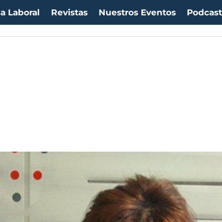
a Laboral
Revistas
Nuestros Eventos
Podcas
uro:
$1054,01
(-0.99%)
IPC:
-0.20%
(-0.50 pts)
Imacec:
$2,4
(-366.67%)
TP