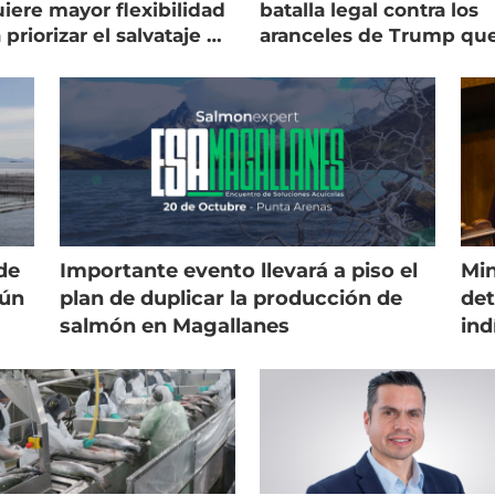
iere mayor flexibilidad
batalla legal contra los
 priorizar el salvataje de
aranceles de Trump qu
es
golpean al salmón
de
Importante evento llevará a piso el
Min
gún
plan de duplicar la producción de
det
salmón en Magallanes
ind