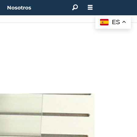
t
Nosotros
M:
4.50%
(0.00%)
Desempleo:
9.44%
(+0.33 pts)
Bitcoin:
$62.760,11
(-1.74%)
ES