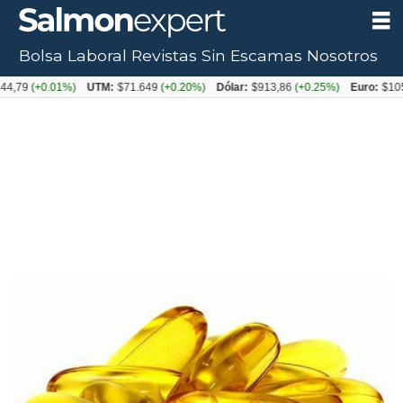
Bolsa Laboral
Revistas
Sin Escamas
Nosotros
(+0.01%)
UTM:
$71.649
(+0.20%)
Dólar:
$913,86
(+0.25%)
Euro:
$1053,08
(