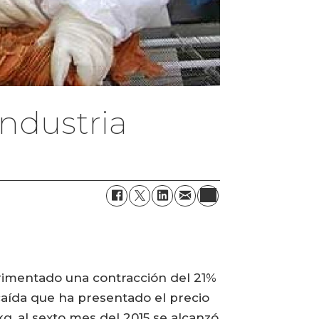
industria
erimentado una contracción del 21%
 caída que ha presentado el precio
g, al sexto mes del 2015 se alcanzó