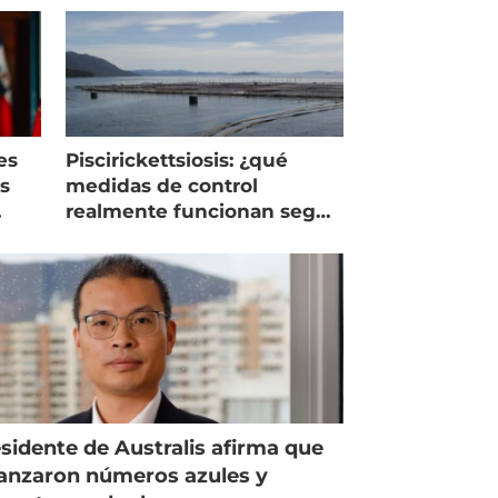
es
Piscirickettsiosis: ¿qué
as
medidas de control
realmente funcionan según
expertos chilenos?
sidente de Australis afirma que
anzaron números azules y