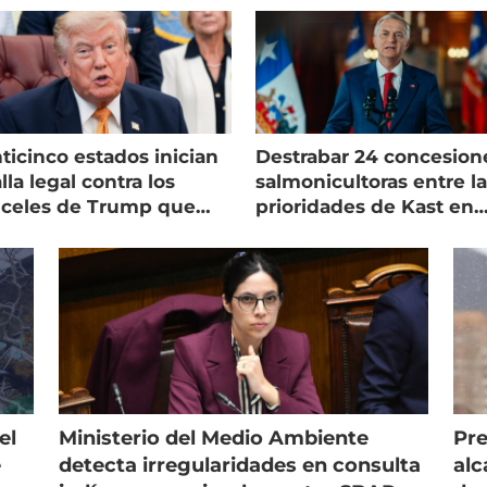
ticinco estados inician
Destrabar 24 concesion
lla legal contra los
salmonicultoras entre l
nceles de Trump que
prioridades de Kast en
pean al salmón
Magallanes
el
Ministerio del Medio Ambiente
Pre
e
detecta irregularidades en consulta
alc