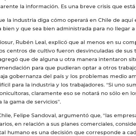
rente la información. Es una breve crisis que está
e la industria diga cómo operará en Chile de aquí
 bien y que sea bien administrada para no llegar a 
Friosur, Rubén Leal, explicó que al menos en su compa
 centros de cultivo fueron desvinculadas de sus tar
 agregó que de alguna u otra manera intentaron sit
mendación para que pudieran optar a otros trabajos.
baja gobernanza del país y los problemas medio am
cil para la industria y los trabajadores. “Si uno su
icultoras, claramente eso se notará no sólo en lo
a la gama de servicios”.
hile, Felipe Sandoval, argumentó que, “las empresas
ios, en relación a sus planes comerciales, conside
pital humano es una decisión que corresponde a ca