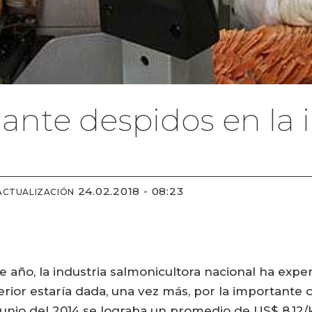
ante despidos en la 
24.02.2018 - 08:23
ACTUALIZACIÓN
 año, la industria salmonicultora nacional ha exp
terior estaría dada, una vez más, por la importante
junio del 2014 se lograba un promedio de US$ 8,12/k