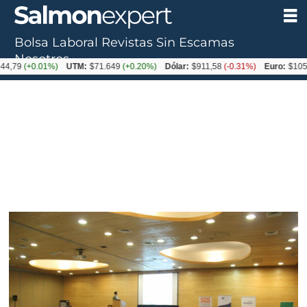
Bolsa Laboral
Revistas
Sin Escamas
Nosotros
+0.01%)
UTM:
$71.649
(+0.20%)
Dólar:
$911,58
(-0.31%)
Euro:
$1053,36
(-