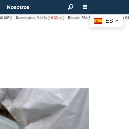
t
Nosotros
)
Desempleo:
9.44%
(+0.33 pts)
Bitcoin:
$64.600,08
(+2.93%)
UF:
$40.844,
ES