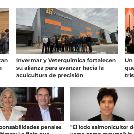
tan
Invermar y Veterquimica fortalecen
Un 
a
su alianza para avanzar hacia la
que
acuicultura de precisión
tri
ponsabilidades penales
"El lodo salmonicultor 
timas: La flota que
verse como recurso": la 