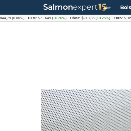
Bols
9
(0.00%)
UTM:
$71.649
(+0.20%)
Dólar:
$913,86
(+0.25%)
Euro:
$1053,08
(