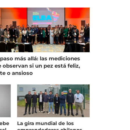
paso más allá: las mediciones
 observan si un pez está feliz,
ste o ansioso
debe
La gira mundial de los
sal
emprendedores chilenos