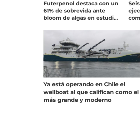
Futerpenol destaca con un
Seis
61% de sobrevida ante
ejec
bloom de algas en estudio
com
de campo
salm
Ya está operando en Chile el
wellboat al que califican como el
más grande y moderno