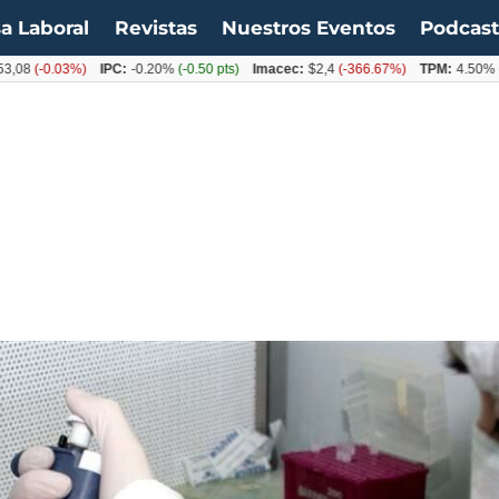
a Laboral
Revistas
Nuestros Eventos
Podcas
-0.03%)
IPC:
-0.20%
(-0.50 pts)
Imacec:
$2,4
(-366.67%)
TPM:
4.50%
(0.00%