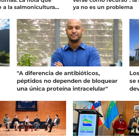
e a la salmonicultura
ya no es un problema
ega su visión
"A diferencia de antibióticos,
Los
péptidos no dependen de bloquear
se 
una única proteína intracelular"
dev