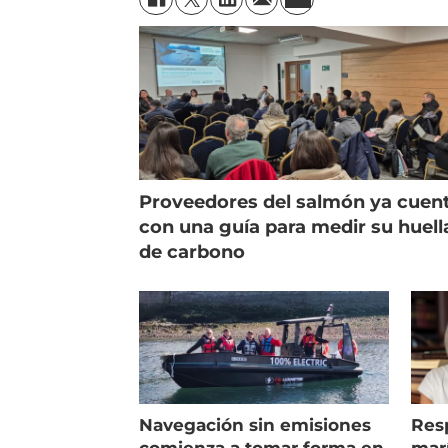
Proveedores del salmón ya cuen
con una guía para medir su huell
de carbono
Navegación sin emisiones
Res
comienza a tomar forma en
marí