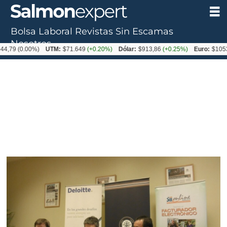
Bolsa Laboral
Revistas
Sin Escamas
Nosotros
0.00%)
UTM:
$71.649
(+0.20%)
Dólar:
$913,86
(+0.25%)
Euro:
$1053,08
(-