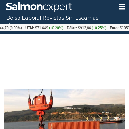
Bolsa Laboral
Revistas
Sin Escamas
Nosotros
0.00%)
UTM:
$71.649
(+0.20%)
Dólar:
$913,86
(+0.25%)
Euro:
$1053,08
(-0