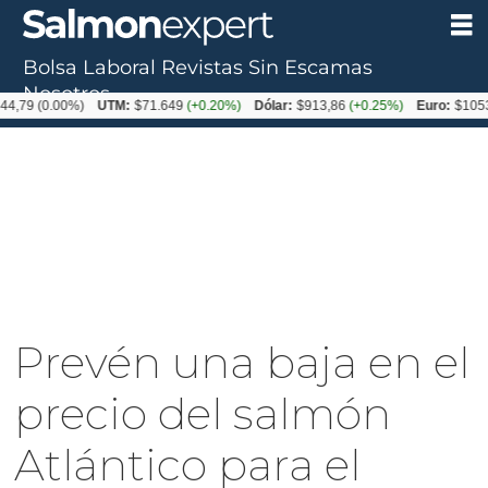
Bolsa Laboral
Revistas
Sin Escamas
Nosotros
0.00%)
UTM:
$71.649
(+0.20%)
Dólar:
$913,86
(+0.25%)
Euro:
$1053,08
(-
Prevén una baja en el
precio del salmón
Atlántico para el