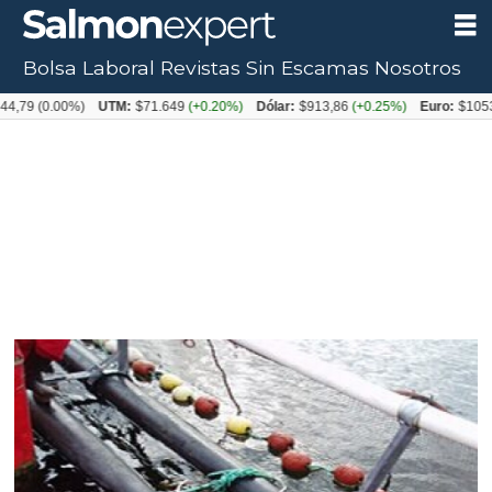
Bolsa Laboral
Revistas
Sin Escamas
Nosotros
0.00%)
UTM:
$71.649
(+0.20%)
Dólar:
$913,86
(+0.25%)
Euro:
$1053,08
(-0